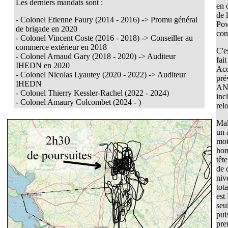
Les derniers mandats sont :
en 
de 
- Colonel Etienne Faury (2014 - 2016) -> Promu général
Pow
de brigade en 2020
con
- Colonel Vincent Coste (2016 - 2018) -> Conseiller au
commerce extérieur en 2018
C'e
- Colonel Arnaud Gary (2018 - 2020) -> Auditeur
fai
IHEDN en 2020
Acc
- Colonel Nicolas Lyautey (2020 - 2022) -> Auditeur
pré
IHEDN
ANE
- Colonel Thierry Kessler-Rachel (2022 - 2024)
inc
-
Colonel Amaury Colcombet (2024 - )
rel
Mal
un 
mot
hom
têt
de 
niv
tot
est
seu
pui
pre