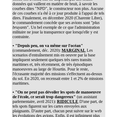
données qui vaillent en matière de bruit, à savoir les
courbes dites "NPD", le constructeur non plus. Aucune
de ces courbes n'a été à ce jour produite à l'appui de tels
dires. Finalement, en décembre 2020 (Charente Libre),
le commandement concède que ses avions sont
"plus
bruyants
". Un bel exemple de ce que l'administration
militaire ne joue la transparence que lorsqu'elle y est
contrainte.
• "Depuis peu, on va même sur l'océan"
(commandement, déc. 2020):
MARGINAL
Les
scenarios d'entraînement mis en oeuvre par la base
impliquent seulement quelques très rares transits
maritimes et, très récemment, de très épisodiques
manoeuvres au large de Hourtin. Pour le reste,
l'écrasante majorité des missions s'effectuent au-dessus
du sol. En 2020, on recensait entre 1 et 2% de missions
maritimes.
• "On ne peut pas dévoiler les spots de manoeuvre
de l'école, ce serait trop dangereux"
(un assistant
parlementaire, avril 2021):
RIDICULE
D'une part, de
tels spots figurent sur les cartes envoyées aux
plaignants. D'autre part, chacun peut suivre sur le web
les évolutions des avions. Enfin, il est infiniment plus