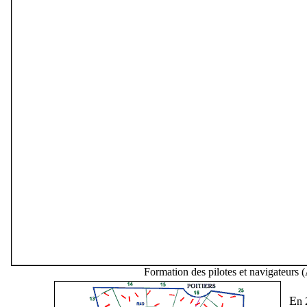
Formation des pilotes et navigateurs (
E
n 