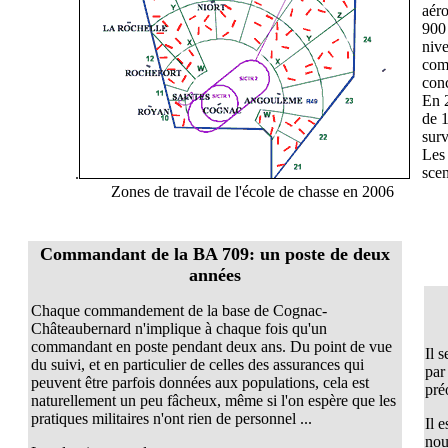
aér
900 
nive
com
conc
En 2
de 
surv
Les 
scen
.
Zones de travail de l'école de chasse en 2006
Commandant de la BA 709: un poste de deux
années
Chaque commandement de la base de Cognac-
Châteaubernard n'implique à chaque fois qu'un
commandant en poste pendant deux ans. Du point de vue
Il 
du suivi, et en particulier de celles des assurances qui
par
peuvent être parfois données aux populations, cela est
pré
naturellement un peu fâcheux, même si l'on espère que les
pratiques militaires n'ont rien de personnel ...
Il 
nou