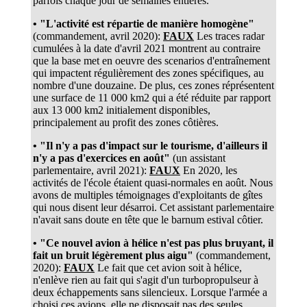
parfois chaque jour de semaines entières.
• "L'activité est répartie de manière homogène"
(commandement, avril 2020):
FAUX
Les traces radar
cumulées à la date d'avril 2021 montrent au contraire
que la base met en oeuvre des scenarios d'entraînement
qui impactent régulièrement des zones spécifiques, au
nombre d'une douzaine. De plus, ces zones réprésentent
une surface de 11 000 km2 qui a été réduite par rapport
aux 13 000 km2 initialement disponibles,
principalement au profit des zones côtières.
• "Il n'y a pas d'impact sur le tourisme, d'ailleurs il
n'y a pas d'exercices en août"
(un assistant
parlementaire, avril 2021):
FAUX
En 2020, les
activités de l'école étaient quasi-normales en août. Nous
avons de multiples témoignages d'exploitants de gîtes
qui nous disent leur désarroi. Cet assistant parlementaire
n'avait sans doute en tête que le barnum estival côtier.
• "Ce nouvel avion à hélice n'est pas plus bruyant, il
fait un bruit légèrement plus aigu"
(commandement,
2020):
FAUX
Le fait que cet avion soit à hélice,
n'enlève rien au fait qui s'agit d'un turbopropulseur à
deux échappements sans silencieux. Lorsque l'armée a
choisi ces avions, elle ne disposait pas des seules