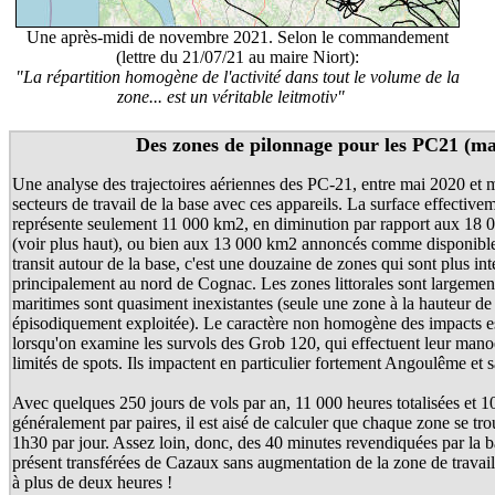
Une après-midi de novembre 2021. Selon le commandement
(lettre du 21/07/21 au maire Niort):
"La répartition homogène de l'activité dans tout le volume de la
zone... est un véritable leitmotiv"
Des zones de pilonnage pour les PC21 (ma
Une analyse des trajectoires aériennes des PC-21, entre mai 2020 et m
secteurs de travail de la base avec ces appareils. La surface effective
représente seulement 11 000 km2, en diminution par rapport aux 18 0
(voir plus haut), ou bien aux 13 000 km2 annoncés comme disponible
transit autour de la base, c'est une douzaine de zones qui sont plus in
principalement au nord de Cognac. Les zones littorales sont largement
maritimes sont quasiment inexistantes (seule une zone à la hauteur de
épisodiquement exploitée). Le caractère non homogène des impacts es
lorsqu'on examine les survols des Grob 120, qui effectuent leur man
limités de spots. Ils impactent en particulier fortement Angoulême et s
Avec quelques 250 jours de vols par an, 11 000 heures totalisées et 1
généralement par paires, il est aisé de calculer que chaque zone se tr
1h30 par jour. Assez loin, donc, des 40 minutes revendiquées par la b
présent transférées de Cazaux sans augmentation de la zone de travai
à plus de deux heures !