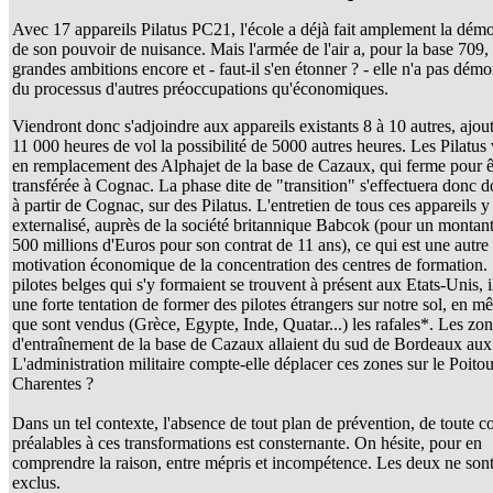
Avec 17 appareils Pilatus PC21, l'école a déjà fait amplement la démo
de son pouvoir de nuisance. Mais l'armée de l'air a, pour la base 709,
grandes ambitions encore et - faut-il s'en étonner ? - elle n'a pas démo
du processus d'autres préoccupations qu'économiques.
Viendront donc s'adjoindre aux appareils existants 8 à 10 autres, ajou
11 000 heures de vol la possibilité de 5000 autres heures. Les Pilatus
en remplacement des Alphajet de la base de Cazaux, qui ferme pour ê
transférée à Cognac. La phase dite de "transition" s'effectuera donc 
à partir de Cognac, sur des Pilatus. L'entretien de tous ces appareils y
externalisé, auprès de la société britannique Babcok (pour un montant
500 millions d'Euros pour son contrat de 11 ans), ce qui est une autre
motivation économique de la concentration des centres de formation. 
pilotes belges qui s'y formaient se trouvent à présent aux Etats-Unis, i
une forte tentation de former des pilotes étrangers sur notre sol, en 
que sont vendus (Grèce, Egypte, Inde, Quatar...) les rafales*. Les zo
d'entraînement de la base de Cazaux allaient du sud de Bordeaux aux
L'administration militaire compte-elle déplacer ces zones sur le Poitou
Charentes ?
Dans un tel contexte, l'absence de tout plan de prévention, de toute c
préalables à ces transformations est consternante. On hésite, pour en
comprendre la raison, entre mépris et incompétence. Les deux ne son
exclus.