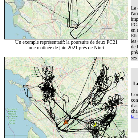
La 
l'a
imp
PC-
en 
Ell
les
Un exemple représentatif: la poursuite de deux PC21
de 
une matinée de juin 2021 près de Niort
pré
ses 
L
Com
con
d'a
cha
la 