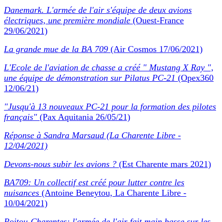
Danemark. L'armée de l'air s'équipe de deux avions
électriques, une première mondiale
(Ouest-France
29/06/2021)
La grande mue de la BA 709
(Air Cosmos 17/06/2021)
L'Ecole de l'aviation de chasse a créé " Mustang X Ray ",
une équipe de démonstration sur Pilatus PC-21
(Opex360
12/06/21)
"Jusqu'à 13 nouveaux PC-21 pour la formation des pilotes
français"
(Pax Aquitania 26/05/21)
Réponse à Sandra Marsaud (La Charente Libre -
12/04/2021)
Devons-nous subir les avions ?
(Est Charente mars 2021)
BA709: Un collectif est créé pour lutter contre les
nuisances
(Antoine Beneytou, La Charente Libre -
10/04/2021)
Poitou-Charentes: l'armée de l'air fait main basse sur les